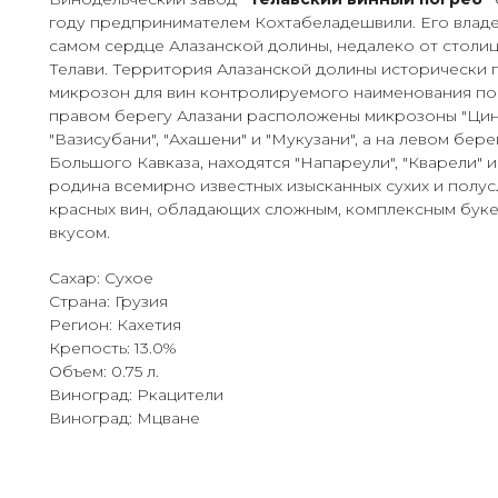
году предпринимателем Кохтабеладешвили. Его владе
самом сердце Алазанской долины, недалеко от столи
Телави. Территория Алазанской долины исторически 
микрозон для вин контролируемого наименования п
правом берегу Алазани расположены микрозоны "Цин
"Вазисубани", "Ахашени" и "Мукузани", а на левом бер
Большого Кавказа, находятся "Напареули", "Кварели" и
родина всемирно известных изысканных сухих и полус
красных вин, обладающих сложным, комплексным бук
вкусом.
Сахар: Сухое
Страна: Грузия
Регион: Кахетия
Крепость: 13.0%
Объем: 0.75 л.
Виноград: Ркацители
Виноград: Мцване