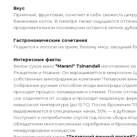
Вкус
Приятный, фруктовый, сочетает в себе свежесть цитру
банановых ноток. В палитре также ощущаются оттенки
продолжительном послевкусии остаются легкие дубо
Гастрономические сочетания
Подается к лососю на гриле, белому мясу, овощным б
Интересные факты
Белое сухое вино
"Marani" Tsinandali
изготовлено из
Ркацители и Мцване. Он выращивается в микрозоне Ц
собственных виноградниках компании "Телавский винн
Собранные ручным способом ягоды винограда отделя
проходят процесс охлаждения и отжима. После отста
сок отделяется от осадка и проходит медленную фе
невысокой температуре (до 15 °С). После брожения 7
выдерживается в специальных чанах, 30% — в дубовых
поступает к потребителю спустя год после сбора ягод
обладателем многочисленных серебряных и бронзов
международных конкурсов.
Винодельческий завод
"Телавский винный погреб"