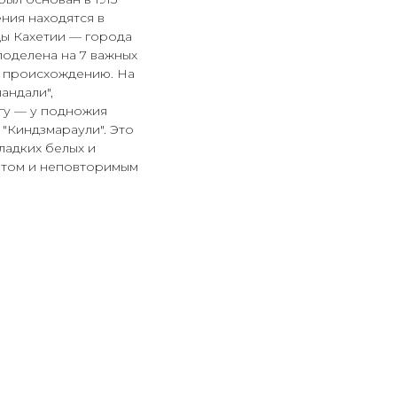
ния находятся в
цы Кахетии — города
поделена на 7 важных
о происхождению. На
андали",
егу — у подножия
 "Киндзмараули". Это
ладких белых и
етом и неповторимым