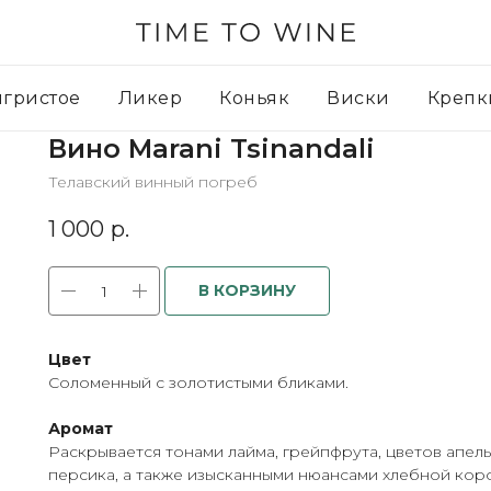
игристое
Ликер
Коньяк
Виски
Крепк
Вино Marani Tsinandali
Телавский винный погреб
1 000
р.
В КОРЗИНУ
Цвет
Соломенный с золотистыми бликами.
Аромат
Раскрывается тонами лайма, грейпфрута, цветов апель
персика, а также изысканными нюансами хлебной кор