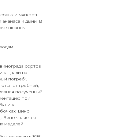
совых и мягкость
 ананаса и дыни. В
вые нюансы.
людам.
 винограда сортов
инандали на
ый погреб".
ются от гребней,
ивания полученный
рментацию при
0% вина
 бочках. Вино
. Вино является
ых медалей
был основан в 1915